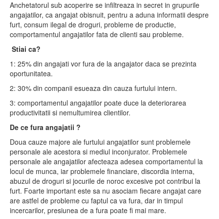
Anchetatorul sub acoperire se infiltreaza in secret in grupurile
angajatilor, ca angajat obisnuit, pentru a aduna informatii despre
furt, consum ilegal de droguri, probleme de productie,
comportamentul angajatilor fata de clienti sau probleme.
Stiai ca?
1: 25% din angajati vor fura de la angajator daca se prezinta
oportunitatea.
2: 30% din companii esueaza din cauza furtului intern.
3: comportamentul angajatilor poate duce la deteriorarea
productivitatii si nemultumirea clientilor.
De ce fura angajatii ?
Doua cauze majore ale furtului angajatilor sunt problemele
personale ale acestora si mediul inconjurator. Problemele
personale ale angajatilor afecteaza adesea comportamentul la
locul de munca, iar problemele financiare, discordia interna,
abuzul de droguri si jocurile de noroc excesive pot contribui la
furt. Foarte important este sa nu asociam fiecare angajat care
are astfel de probleme cu faptul ca va fura, dar in timpul
incercarilor, presiunea de a fura poate fi mai mare.