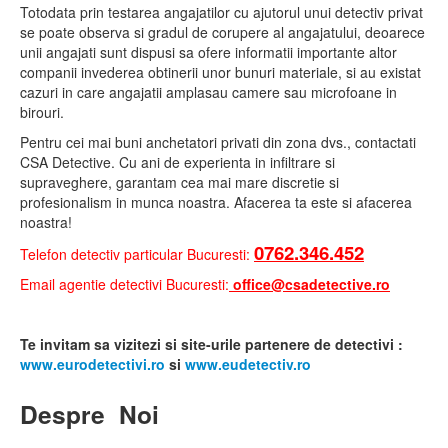
Totodata prin testarea angajatilor cu ajutorul unui detectiv privat
se poate observa si gradul de corupere al angajatului, deoarece
unii angajati sunt dispusi sa ofere informatii importante altor
companii invederea obtinerii unor bunuri materiale, si au existat
cazuri in care angajatii amplasau camere sau microfoane in
birouri.
Pentru cei mai buni anchetatori privati din zona dvs., contactati
CSA Detective. Cu ani de experienta in infiltrare si
supraveghere, garantam cea mai mare discretie si
profesionalism in munca noastra. Afacerea ta este si afacerea
noastra!
0762.346.452
Telefon detectiv particular Bucuresti:
Email agentie detectivi Bucuresti:
office@csadetective.ro
Te invitam sa vizitezi si site-urile partenere de detectivi :
www.eurodetectivi.ro
si
www.eudetectiv.ro
Despre
Noi